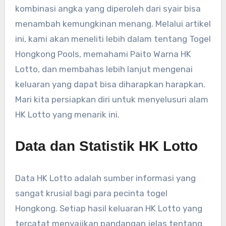
kombinasi angka yang diperoleh dari syair bisa
menambah kemungkinan menang. Melalui artikel
ini, kami akan meneliti lebih dalam tentang Togel
Hongkong Pools, memahami Paito Warna HK
Lotto, dan membahas lebih lanjut mengenai
keluaran yang dapat bisa diharapkan harapkan.
Mari kita persiapkan diri untuk menyelusuri alam
HK Lotto yang menarik ini.
Data dan Statistik HK Lotto
Data HK Lotto adalah sumber informasi yang
sangat krusial bagi para pecinta togel
Hongkong. Setiap hasil keluaran HK Lotto yang
tercatat menyajikan pandangan jelas tentang