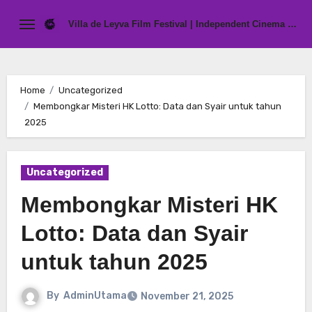
Skip
Villa de Leyva Film Festival | Independent Cinema &
to
Cultural Showcase
content
Home
Uncategorized
Membongkar Misteri HK Lotto: Data dan Syair untuk tahun
2025
Uncategorized
Membongkar Misteri HK
Lotto: Data dan Syair
untuk tahun 2025
By
AdminUtama
November 21, 2025