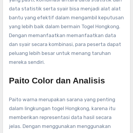
data statistik serta syair bisa menjadi alat alat
bantu yang efektif dalam mengambil keputusan
yang lebih baik dalam bermain Togel Hongkong.
Dengan memanfaatkan memanfaatkan data
dan syair secara kombinasi, para peserta dapat
peluang lebih besar untuk menang taruhan
mereka sendiri.
Paito Color dan Analisis
Paito warna merupakan sarana yang penting
dalam lingkungan togel Hongkong, karena itu
memberikan representasi data hasil secara
jelas. Dengan menggunakan menggunakan