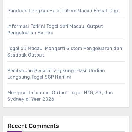
Panduan Lengkap Hasil Lotere Macau Empat Digit
Informasi Terkini Togel dari Macau: Output
Pengeluaran Hari ini
Togel 5D Macau: Mengerti Sistem Pengeluaran dan
Statistik Output
Pembaruan Secara Langsung: Hasil Undian
Langsung Togel SGP Hari Ini
Menggali Informasi Output Togel: HKG, SG, dan
Sydney di Year 2026
Recent Comments