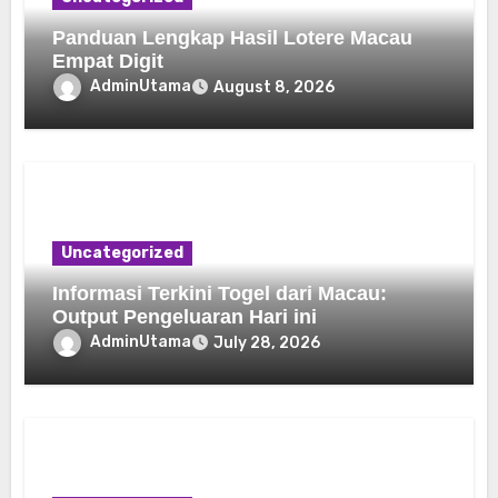
Panduan Lengkap Hasil Lotere Macau
Empat Digit
AdminUtama
August 8, 2026
Uncategorized
Informasi Terkini Togel dari Macau:
Output Pengeluaran Hari ini
AdminUtama
July 28, 2026