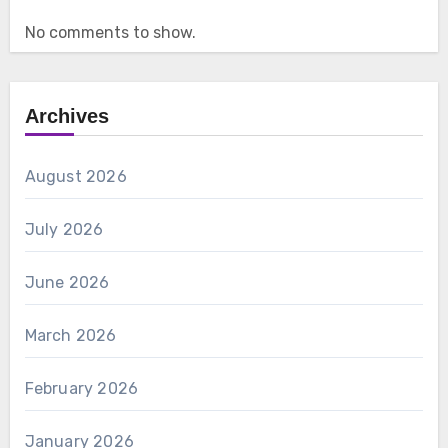
No comments to show.
Archives
August 2026
July 2026
June 2026
March 2026
February 2026
January 2026