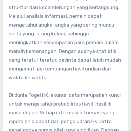
struktur dan kecenderungan yang berlangsung.
Melalui analisis informasi, pemain dapat
mengetahui angka-angka yang sering muncul
serta yang jarang keluar, sehingga
meningkatkan kesempatan para pemain dalam
meraih kemenangan. Dengan adanya statistik
yang teratur teratur, pecinta dapat lebih mudah
mengamati perkembangan hasil undian dari
waktu ke waktu.
Di dunia Togel HK, akurasi data merupakan kunci
untuk mengetahui probabilitas hasil-hasil di
masa depan. Setiap informasi informasi yang
diperoleh didapat dari pengeluaran HK Lotto
sebelumnya punya nilai yang signifikan. Dengan