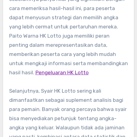
cara memeriksa hasil-hasil ini, para peserta
dapat menyusun strategi dan memilih angka
yang lebih cermat untuk pertaruhan mereka.
Paito Warna HK Lotto juga memiliki peran
penting dalam merepresentasikan data,
memberikan peserta cara yang lebih mudah
untuk mengkaji informasi serta membandingkan
hasil hasil.
Pengeluaran HK Lotto
Selanjutnya, Syair HK Lotto sering kali
dimanfaatkan sebagai suplement analisis bagi
para pemain. Banyak orang percaya bahwa syair
bisa menyediakan petunjuk tentang angka-
angka yang keluar. Walaupun tidak ada jaminan
yang pasti, kombinasi antara data statistik dan