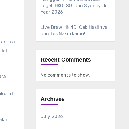
Togel: HKG, SG, dan Sydney di
Year 2026
Live Draw HK 4D: Cek Hasilnya
dan Tes Nasib kamu!
k angka
oleh
Recent Comments
No comments to show.
ara
kurat,
Archives
July 2026
iakan