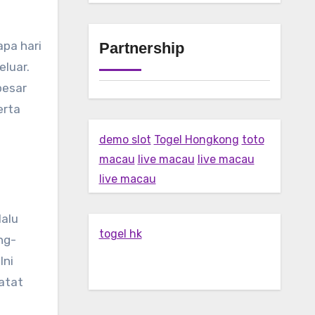
pa hari
Partnership
luar.
besar
erta
demo slot
Togel Hongkong
toto
macau
live macau
live macau
live macau
lalu
togel hk
ng-
Ini
atat