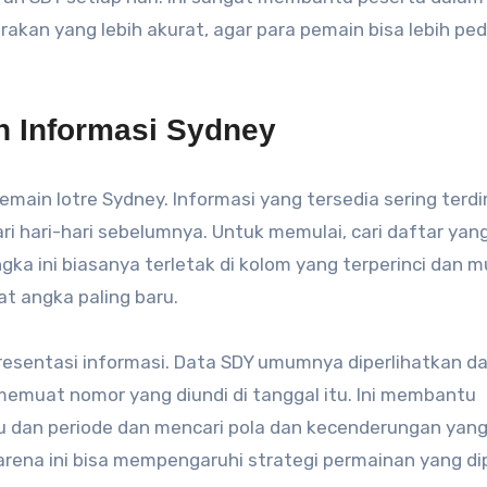
akan yang lebih akurat, agar para pemain bisa lebih pe
an Informasi Sydney
ain lotre Sydney. Informasi yang tersedia sering terdiri
ari hari-hari sebelumnya. Untuk memulai, cari daftar yan
a ini biasanya terletak di kolom yang terperinci dan 
at angka paling baru.
esentasi informasi. Data SDY umumnya diperlihatkan d
memuat nomor yang diundi di tanggal itu. Ini membantu
u dan periode dan mencari pola dan kecenderungan yang
arena ini bisa mempengaruhi strategi permainan yang dip