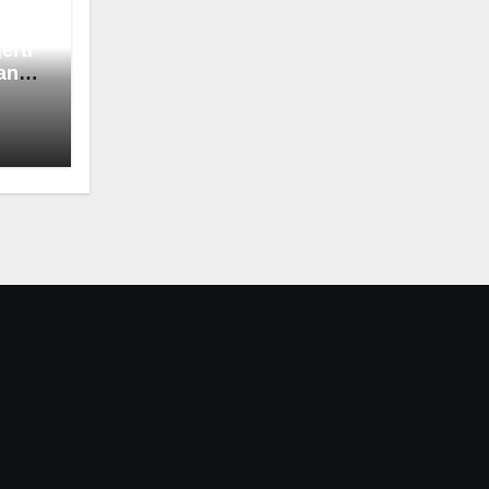
erti
an