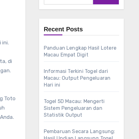
Recent Posts
Panduan Lengkap Hasil Lotere
Macau Empat Digit
a, di
ngan.
Informasi Terkini Togel dari
Macau: Output Pengeluaran
Hari ini
ng Toto
Togel 5D Macau: Mengerti
uh
Sistem Pengeluaran dan
Statistik Output
 Anda.
Pembaruan Secara Langsung:
Hasil Undian Langsung Togel