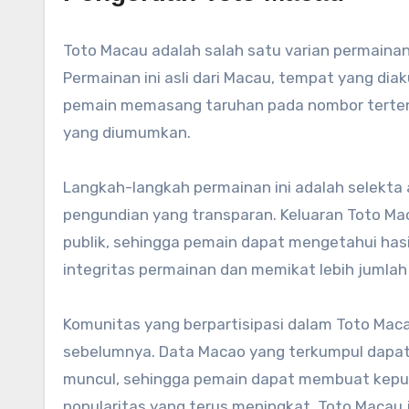
Toto Macau adalah salah satu varian permainan
Permainan ini asli dari Macau, tempat yang diak
pemain memasang taruhan pada nombor tertent
yang diumumkan.
Langkah-langkah permainan ini adalah selekta a
pengundian yang transparan. Keluaran Toto Ma
publik, sehingga pemain dapat mengetahui has
integritas permainan dan memikat lebih jumlah 
Komunitas yang berpartisipasi dalam Toto Mac
sebelumnya. Data Macao yang terkumpul dapa
muncul, sehingga pemain dapat membuat keput
popularitas yang terus meningkat, Toto Macau jad