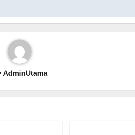
y
AdminUtama