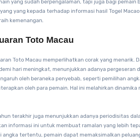
ain yang sudah berpengalaman, tapi juga bagi pemain 
s yang yang kepada terhadap informasi hasil Togel Macao
eraih kemenangan.
luaran Toto Macau
aran Toto Macau memperlihatkan corak yang menarik. 
i demi hari meningkat, menunjukkan adanya pergeseran 
pengaruh oleh beraneka penyebab, seperti pemilihan angk
terapkan oleh para pemain. Hal ini melahirkan dinamika
ahun terakhir juga menunjukkan adanya periodisitas da
an informasi ini untuk membuat ramalan yang lebih tep
si angka tertentu, pemain dapat memaksimalkan peluan