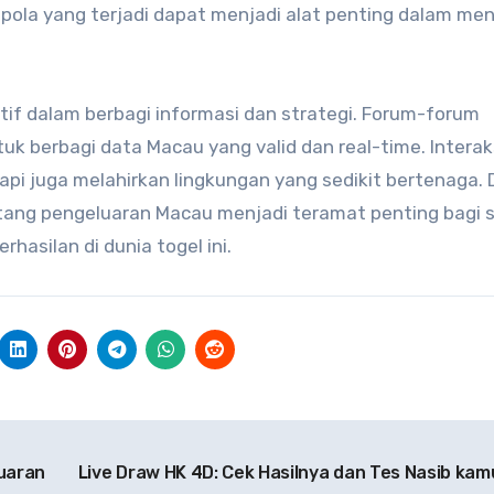
ola yang terjadi dapat menjadi alat penting dalam me
tif dalam berbagi informasi dan strategi. Forum-forum
uk berbagi data Macau yang valid dan real-time. Interaks
pi juga melahirkan lingkungan yang sedikit bertenaga.
ntang pengeluaran Macau menjadi teramat penting bagi 
hasilan di dunia togel ini.
uaran
Live Draw HK 4D: Cek Hasilnya dan Tes Nasib kam