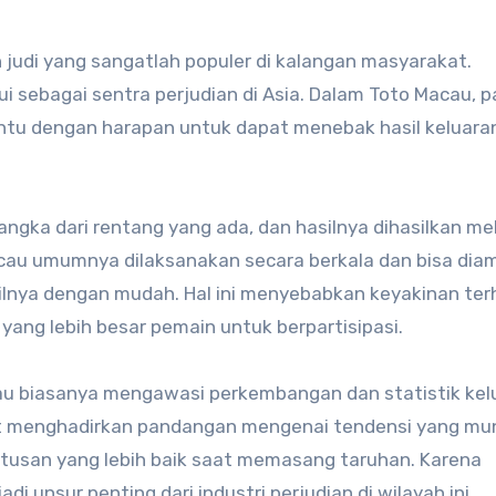
 judi yang sangatlah populer di kalangan masyarakat.
ui sebagai sentra perjudian di Asia. Dalam Toto Macau, p
u dengan harapan untuk dapat menebak hasil keluara
ngka dari rentang yang ada, dan hasilnya dihasilkan mel
cau umumnya dilaksanakan secara berkala dan bisa diam
ilnya dengan mudah. Hal ini menyebabkan keyakinan te
yang lebih besar pemain untuk berpartisipasi.
au biasanya mengawasi perkembangan dan statistik kel
t menghadirkan pandangan mengenai tendensi yang mu
usan yang lebih baik saat memasang taruhan. Karena
i unsur penting dari industri perjudian di wilayah ini.