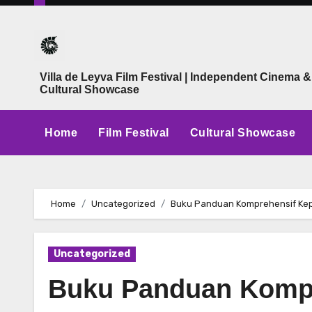
Skip
to
content
Villa de Leyva Film Festival | Independent Cinema &
Cultural Showcase
Home
Film Festival
Cultural Showcase
Home
Uncategorized
Buku Panduan Komprehensif Kep
Uncategorized
Buku Panduan Kompr