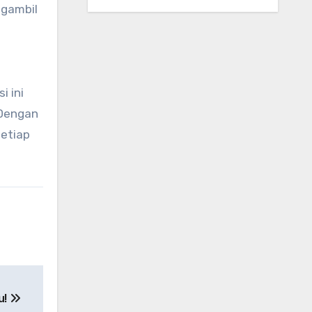
ngambil
i ini
 Dengan
setiap
u!