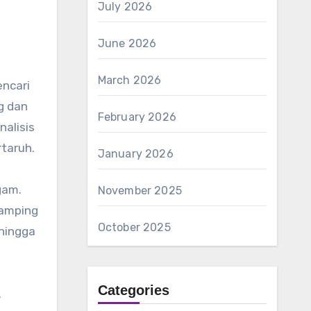
July 2026
June 2026
March 2026
encari
g dan
February 2026
alisis
taruh.
January 2026
gam.
November 2025
samping
October 2025
ehingga
Categories
.