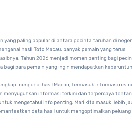
mengenai hasil Toto Macau, banyak pemain yang terus
ibnya. Tahun 2026 menjadi momen penting bagi pecint
ma bagi para pemain yang ingin mendapatkan keberuntu
lengkap mengenai hasil Macau, termasuk informasi resmi
kan menyuguhkan informasi terkini dan terpercaya tenta
tuk mengetahui info penting. Mari kita masuki lebih ja
memanfaatkan data hasil untuk mengoptimalkan peluang